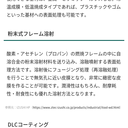
温成膜・低温焼成タイプであれば、プラスチックやゴム
といった基材への表面処理も可能です。
粉末式フレーム溶射
酸素・アセチレン（プロパン）の燃焼フレームの中に自
溶合金の粉末溶射材料を送り込み、溶融噴射する表面処
理方法です。溶射後にフュージング処理（再溶融処理）
を行うことで無気孔に近い皮膜となり、非常に緻密な皮
膜を作ることが可能です。潤滑性はもちろん、耐摩耗
性・耐食性にも優れた溶射方法となります。
参照元：IZUSHI HP（
https://www.ztec-izushi.co.jp/products/industrial/itool-wd.html
）
DLCコーティング