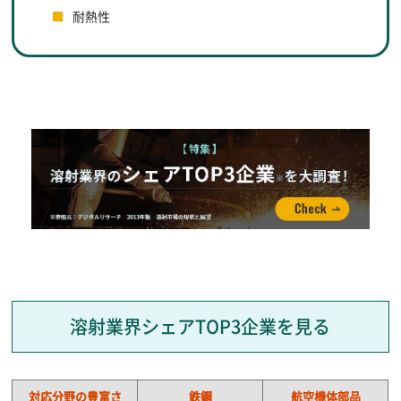
耐熱性
溶射業界シェアTOP3企業を見る
対応分野の豊富さ
鉄鋼
航空機体部品