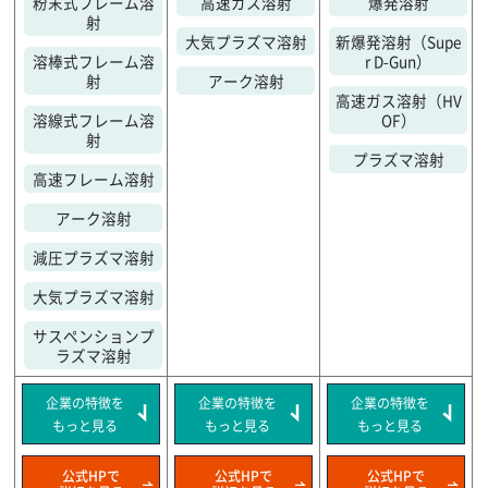
粉末式フレーム溶
高速ガス溶射
爆発溶射
射
大気プラズマ溶射
新爆発溶射（Supe
溶棒式フレーム溶
r D-Gun）
射
アーク溶射
高速ガス溶射（HV
溶線式フレーム溶
OF）
射
プラズマ溶射
高速フレーム溶射
アーク溶射
減圧プラズマ溶射
大気プラズマ溶射
サスペンションプ
ラズマ溶射
企業の特徴を
企業の特徴を
企業の特徴を
もっと見る
もっと見る
もっと見る
公式HPで
公式HPで
公式HPで