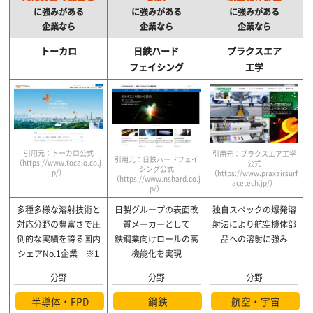
に強みがある
に強みがある
に強みがある
企業なら
企業なら
企業なら
トーカロ
日鉄ハード
プラクスエア
フェイシング
工学
引用元：トーカロ公式
引用元：プラクスエア工学
引用元：日鉄ハードフェイ
（https://www.tocalo.co.j
公式
シング公式
p/）
（https://www.praxairsurf
（https://www.nshard.co.j
acetech.jp/）
p/）
多種多様な溶射技術と
日製グループの表面改
独自スペックの爆発溶
対応分野の豊富さで圧
質メーカーとして
射法により
航空機体部
倒的な
実績を誇る国内
鉄鋼業向けロールの高
品への溶射に強み
シェアNo.1企業 ※1
機能化を実現
分野
分野
分野
半導体・FPD
鋼鉄
航空・宇宙