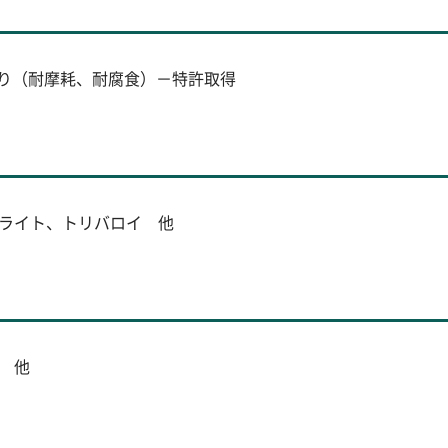
り（耐摩耗、耐腐食）－特許取得
ライト、トリバロイ 他
 他