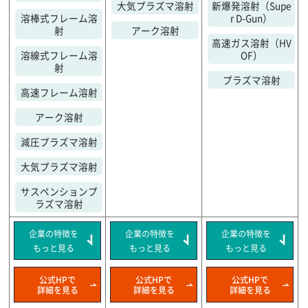
大気プラズマ溶射
新爆発溶射（Supe
溶棒式フレーム溶
r D-Gun）
射
アーク溶射
高速ガス溶射（HV
溶線式フレーム溶
OF）
射
プラズマ溶射
高速フレーム溶射
アーク溶射
減圧プラズマ溶射
大気プラズマ溶射
サスペンションプ
ラズマ溶射
企業の特徴を
企業の特徴を
企業の特徴を
もっと見る
もっと見る
もっと見る
公式HPで
公式HPで
公式HPで
詳細を見る
詳細を見る
詳細を見る