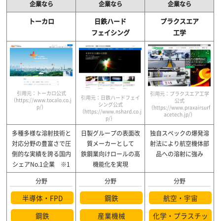
企業なら
企業なら
企業なら
トーカロ
日鉄ハード
プラクスエア
フェイシング
工学
引用元：トーカロ公式
引用元：プラクスエア工学
引用元：日鉄ハードフェイ
（https://www.tocalo.co.j
公式
シング公式
p/）
（https://www.praxairsurf
（https://www.nshard.co.j
acetech.jp/）
p/）
多種多様な溶射技術と
日製グループの表面改
独自スペックの爆発溶
対応分野の豊富さで圧
質メーカーとして
射法により
航空機体部
倒的な
実績を誇る国内
鉄鋼業向けロールの高
品への溶射に強み
シェアNo.1企業 ※1
機能化を実現
分野
分野
分野
半導体・FPD
鋼鉄
航空・宇宙
鋼鉄
産業機械
化学・プラスチッ