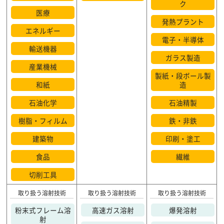
ク
医療
発熱プラント
エネルギー
電子・半導体
輸送機器
ガラス製造
産業機械
製紙・段ボール製
和紙
造
石油化学
石油精製
樹脂・フィルム
鉄・非鉄
建築物
印刷・塗工
食品
繊維
切削工具
取り扱う溶射技術
取り扱う溶射技術
取り扱う溶射技術
粉末式フレーム溶
高速ガス溶射
爆発溶射
射